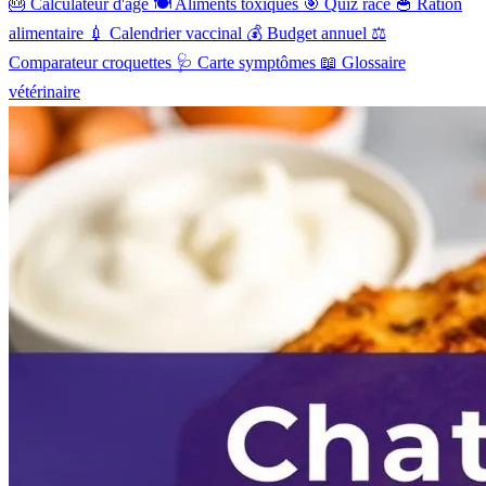
🎂
Calculateur d'âge
🍽️
Aliments toxiques
🎯
Quiz race
🥣
Ration
alimentaire
💉
Calendrier vaccinal
💰
Budget annuel
⚖️
Comparateur croquettes
🩺
Carte symptômes
📖
Glossaire
vétérinaire