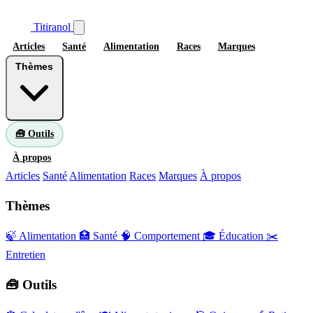
Titiranol
Articles
Santé
Alimentation
Races
Marques
Thèmes
🧰 Outils
À propos
Articles
Santé
Alimentation
Races
Marques
À propos
Thèmes
🍃 Alimentation
🏥 Santé
🧠 Comportement
🎓 Éducation
✂️
Entretien
🧰 Outils