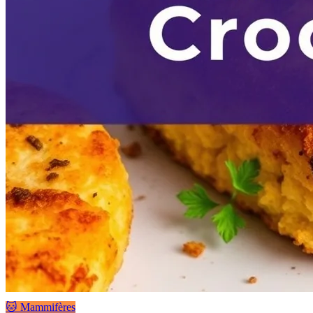
🐱 Mammifères