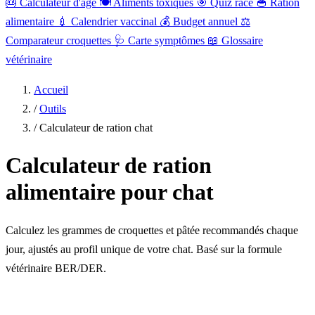
🎂
Calculateur d'âge
🍽️
Aliments toxiques
🎯
Quiz race
🥣
Ration
alimentaire
💉
Calendrier vaccinal
💰
Budget annuel
⚖️
Comparateur croquettes
🩺
Carte symptômes
📖
Glossaire
vétérinaire
Accueil
/
Outils
/
Calculateur de ration chat
Calculateur de ration
alimentaire pour chat
Calculez les grammes de croquettes et pâtée recommandés chaque
jour, ajustés au profil unique de votre chat. Basé sur la formule
vétérinaire BER/DER.