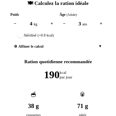
🍽️ Calculez la ration idéale
Poids
Âge
(
Adulte
)
4
3
−
+
−
+
kg
an
s
Stérilisé
(×0.8 kcal)
▼
⚙️ Affiner le calcul
Ration quotidienne recommandée
190
kcal
par jour
🥣
🥫
38
g
71
g
croquettes
pâtée