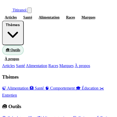
Titiranol
Articles
Santé
Alimentation
Races
Marques
Thèmes
🧰 Outils
À propos
Articles
Santé
Alimentation
Races
Marques
À propos
Thèmes
🍃 Alimentation
🏥 Santé
🧠 Comportement
🎓 Éducation
✂️
Entretien
🧰 Outils