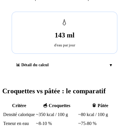
💧
143
ml
d'eau par jour
📊 Détail du calcul
▼
Croquettes vs pâtée : le comparatif
Critère
🥣 Croquettes
🥫 Pâtée
Densité calorique
~350 kcal / 100 g
~80 kcal / 100 g
Teneur en eau
~8-10 %
~75-80 %