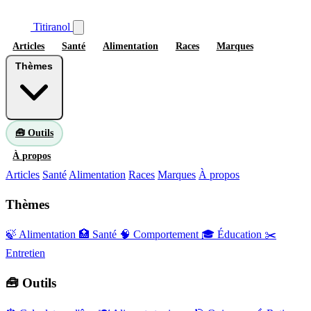
Titiranol
Articles
Santé
Alimentation
Races
Marques
Thèmes
🧰 Outils
À propos
Articles
Santé
Alimentation
Races
Marques
À propos
Thèmes
🍃 Alimentation
🏥 Santé
🧠 Comportement
🎓 Éducation
✂️
Entretien
🧰 Outils