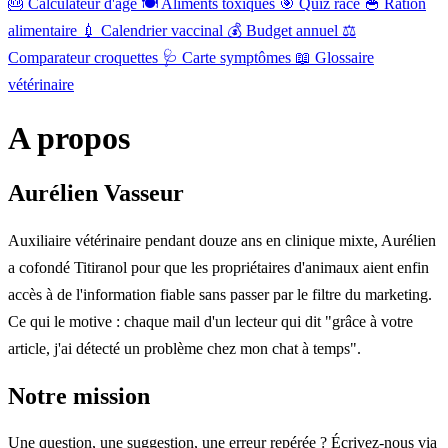
🎂
Calculateur d'âge
🍽️
Aliments toxiques
🎯
Quiz race
🥣
Ration
alimentaire
💉
Calendrier vaccinal
💰
Budget annuel
⚖️
Comparateur croquettes
🩺
Carte symptômes
📖
Glossaire
vétérinaire
A propos
Aurélien Vasseur
Auxiliaire vétérinaire pendant douze ans en clinique mixte, Aurélien
a cofondé Titiranol pour que les propriétaires d'animaux aient enfin
accès à de l'information fiable sans passer par le filtre du marketing.
Ce qui le motive : chaque mail d'un lecteur qui dit "grâce à votre
article, j'ai détecté un problème chez mon chat à temps".
Notre mission
Une question, une suggestion, une erreur repérée ? Écrivez-nous via