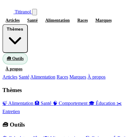
Titiranol
Articles
Santé
Alimentation
Races
Marques
Thèmes
🧰 Outils
À propos
Articles
Santé
Alimentation
Races
Marques
À propos
Thèmes
🍃 Alimentation
🏥 Santé
🧠 Comportement
🎓 Éducation
✂️
Entretien
🧰 Outils