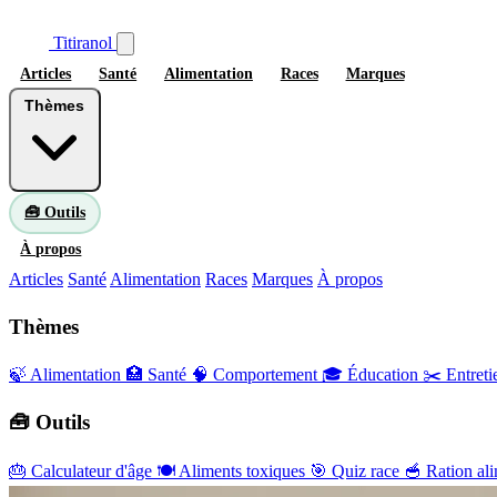
Titiranol
Articles
Santé
Alimentation
Races
Marques
Thèmes
🧰 Outils
À propos
Articles
Santé
Alimentation
Races
Marques
À propos
Thèmes
🍃 Alimentation
🏥 Santé
🧠 Comportement
🎓 Éducation
✂️ Entreti
🧰 Outils
🎂
Calculateur d'âge
🍽️
Aliments toxiques
🎯
Quiz race
🥣
Ration ali