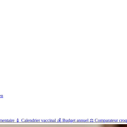
en
mentaire
💉
Calendrier vaccinal
💰
Budget annuel
⚖️
Comparateur croq