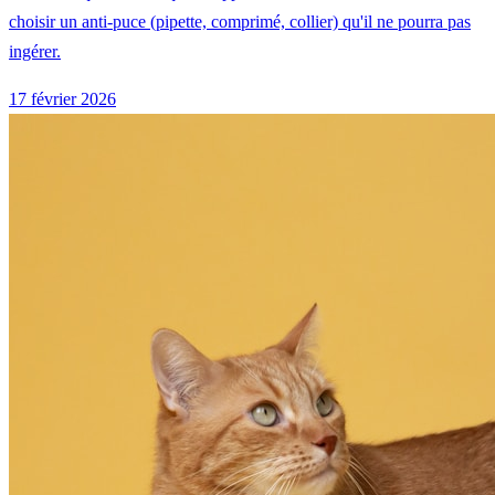
choisir un anti-puce (pipette, comprimé, collier) qu'il ne pourra pas
ingérer.
17 février 2026