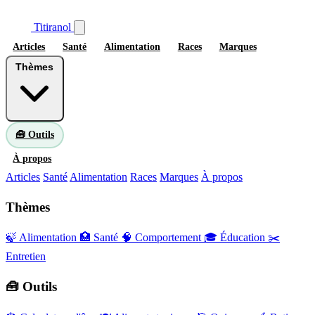
Titiranol
Articles
Santé
Alimentation
Races
Marques
Thèmes
🧰 Outils
À propos
Articles
Santé
Alimentation
Races
Marques
À propos
Thèmes
🍃 Alimentation
🏥 Santé
🧠 Comportement
🎓 Éducation
✂️
Entretien
🧰 Outils