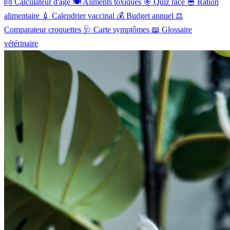
🎂
Calculateur d'âge
🍽️
Aliments toxiques
🎯
Quiz race
🥣
Ration
alimentaire
💉
Calendrier vaccinal
💰
Budget annuel
⚖️
Comparateur croquettes
🩺
Carte symptômes
📖
Glossaire
vétérinaire