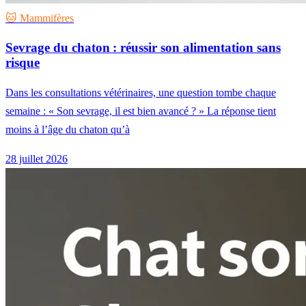
🐱 Mammifères
Sevrage du chaton : réussir son alimentation sans
risque
Dans les consultations vétérinaires, une question tombe chaque
semaine : « Son sevrage, il est bien avancé ? » La réponse tient
moins à l’âge du chaton qu’à
28 juillet 2026