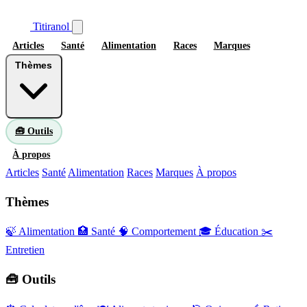
Titiranol
Articles
Santé
Alimentation
Races
Marques
Thèmes
🧰 Outils
À propos
Articles
Santé
Alimentation
Races
Marques
À propos
Thèmes
🍃 Alimentation
🏥 Santé
🧠 Comportement
🎓 Éducation
✂️
Entretien
🧰 Outils