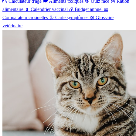
🎂
Calculateur d'âge
🍽️
Aliments toxiques
🎯
Quiz race
🥣
Ration
alimentaire
💉
Calendrier vaccinal
💰
Budget annuel
⚖️
Comparateur croquettes
🩺
Carte symptômes
📖
Glossaire
vétérinaire