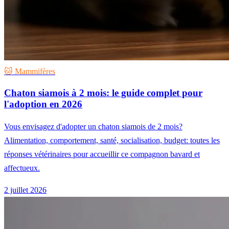
🐱 Mammifères
Chaton siamois à 2 mois: le guide complet pour
l'adoption en 2026
Vous envisagez d'adopter un chaton siamois de 2 mois?
Alimentation, comportement, santé, socialisation, budget: toutes les
réponses vétérinaires pour accueillir ce compagnon bavard et
affectueux.
2 juillet 2026