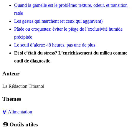
Quand la gamelle est le problème: texture, odeur, et transition
ratée
Les gestes qui marchent (et ceux qui aggravent)
Pâtée ou croquettes: éviter le piège de l’exclusivité humide
précipitée
Le seuil d’alerte: 48 heures, pas une de plus
Et si c’était du stress? L’enrichissement du milieu comme
outil de diagnostic
Auteur
La Rédaction Titiranol
Thèmes
🍃 Alimentation
🧰 Outils utiles