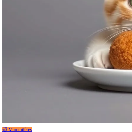
🐱 Mammifères