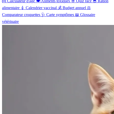
🎂
Calculateur d'âge
🍽️
Aliments toxiques
🎯
Quiz race
🥣
Ration
alimentaire
💉
Calendrier vaccinal
💰
Budget annuel
⚖️
Comparateur croquettes
🩺
Carte symptômes
📖
Glossaire
vétérinaire