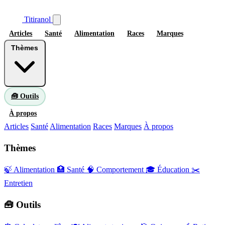
Titiranol
Articles
Santé
Alimentation
Races
Marques
Thèmes
🧰 Outils
À propos
Articles
Santé
Alimentation
Races
Marques
À propos
Thèmes
🍃 Alimentation
🏥 Santé
🧠 Comportement
🎓 Éducation
✂️
Entretien
🧰 Outils