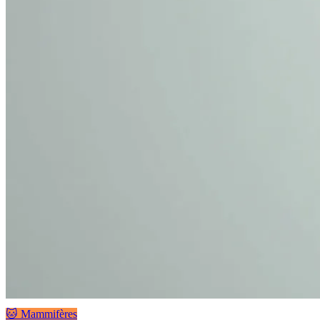
🐱 Mammifères