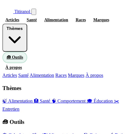
Titiranol
Articles
Santé
Alimentation
Races
Marques
Thèmes
🧰 Outils
À propos
Articles
Santé
Alimentation
Races
Marques
À propos
Thèmes
🍃 Alimentation
🏥 Santé
🧠 Comportement
🎓 Éducation
✂️
Entretien
🧰 Outils