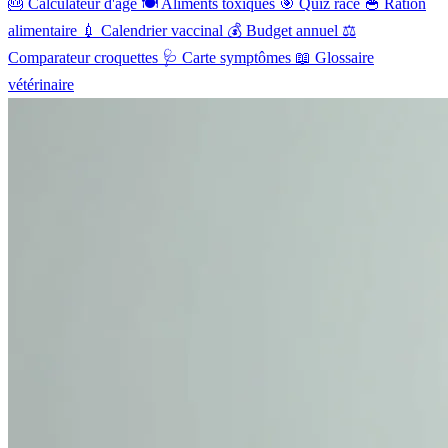
🎂
Calculateur d'âge
🍽️
Aliments toxiques
🎯
Quiz race
🥣
Ration
alimentaire
💉
Calendrier vaccinal
💰
Budget annuel
⚖️
Comparateur croquettes
🩺
Carte symptômes
📖
Glossaire
vétérinaire