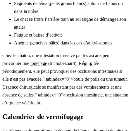
Segments de ténia (petits grains blancs) autour de l’anus ou
dans la litière
Le chat se frotte l’arrière-train au sol (signe de démangeaison
anale)
Fatigue et baisse d’activité
Anémie (gencives pâles) dans les cas d’ankylostomes
Chez le chaton, une infestation massive par les ascaris peut
provoquer une
toilettage
(trichobézoard). Régurgitée
périodiquement, elle peut provoquer des occlusions intestinales si
elle n'est pas évacuée." tabindex="0">boule de poils ou une tumeur.
Urgence chirurgicale se manifestant par des vomissements et une
absence de selles." tabindex="0">occlusion intestinale, une situation
d’urgence vétérinaire.
Calendrier de vermifugage
La fréquence du vermifugage dépend de l’âge et du mode de vie du