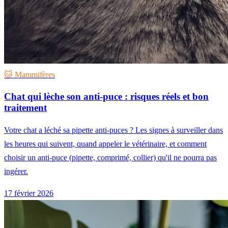
🐱 Mammifères
Chat qui lèche son anti-puce : risques réels et bon
traitement
Votre chat a léché sa pipette anti-puces ? Les signes à surveiller dans
les heures qui suivent, quand appeler le vétérinaire, et comment
choisir un anti-puce (pipette, comprimé, collier) qu'il ne pourra pas
ingérer.
17 février 2026