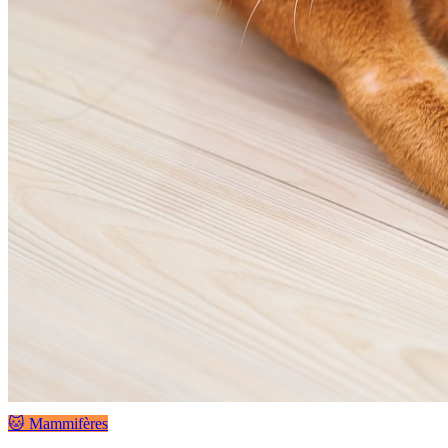
🐱 Mammifères