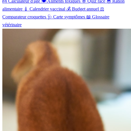
🎂
Calculateur d'âge
🍽️
Aliments toxiques
🎯
Quiz race
🥣
Ration
alimentaire
💉
Calendrier vaccinal
💰
Budget annuel
⚖️
Comparateur croquettes
🩺
Carte symptômes
📖
Glossaire
vétérinaire