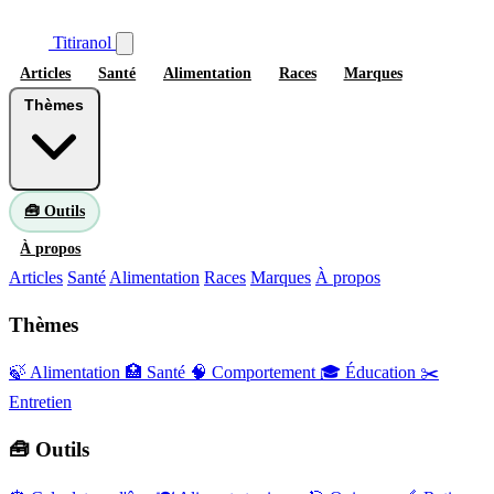
Titiranol
Articles
Santé
Alimentation
Races
Marques
Thèmes
🧰 Outils
À propos
Articles
Santé
Alimentation
Races
Marques
À propos
Thèmes
🍃 Alimentation
🏥 Santé
🧠 Comportement
🎓 Éducation
✂️
Entretien
🧰 Outils