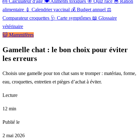
🎂
Calculateur d'âge
🍽️
Aliments toxiques
🎯
Quiz race
🥣
Ration
alimentaire
💉
Calendrier vaccinal
💰
Budget annuel
⚖️
Comparateur croquettes
🩺
Carte symptômes
📖
Glossaire
vétérinaire
🐱 Mammifères
Gamelle chat : le bon choix pour éviter
les erreurs
Choisis une gamelle pour ton chat sans te tromper : matériau, forme,
eau, croquettes, entretien et pièges d’achat à éviter.
Lecture
12 min
Publié le
2 mai 2026