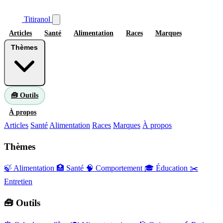
Titiranol
Articles
Santé
Alimentation
Races
Marques
Thèmes
🧰 Outils
À propos
Articles
Santé
Alimentation
Races
Marques
À propos
Thèmes
🍃 Alimentation
🏥 Santé
🧠 Comportement
🎓 Éducation
✂️
Entretien
🧰 Outils