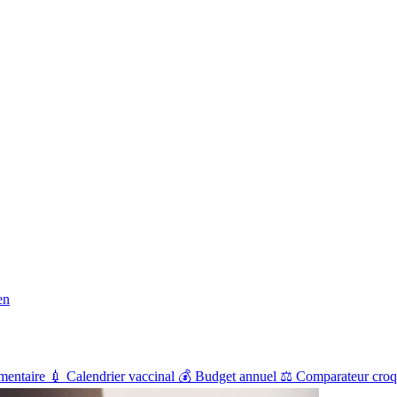
en
mentaire
💉
Calendrier vaccinal
💰
Budget annuel
⚖️
Comparateur croq