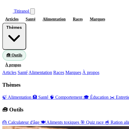
Titiranol
Articles
Santé
Alimentation
Races
Marques
Thèmes
🧰 Outils
À propos
Articles
Santé
Alimentation
Races
Marques
À propos
Thèmes
🍃 Alimentation
🏥 Santé
🧠 Comportement
🎓 Éducation
✂️ Entreti
🧰 Outils
🎂
Calculateur d'âge
🍽️
Aliments toxiques
🎯
Quiz race
🥣
Ration ali