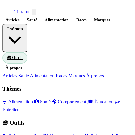
Titiranol
Articles
Santé
Alimentation
Races
Marques
Thèmes
🧰 Outils
À propos
Articles
Santé
Alimentation
Races
Marques
À propos
Thèmes
🍃 Alimentation
🏥 Santé
🧠 Comportement
🎓 Éducation
✂️
Entretien
🧰 Outils