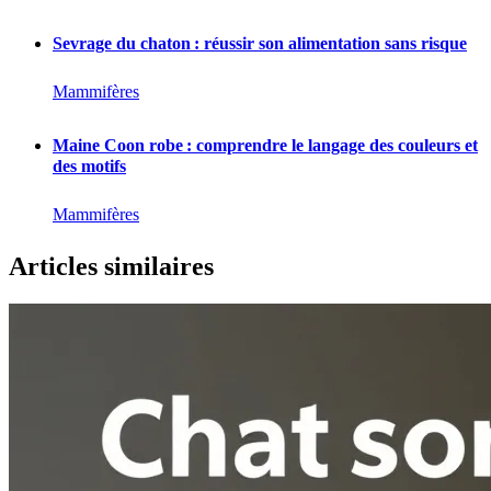
Sevrage du chaton : réussir son alimentation sans risque
Mammifères
Maine Coon robe : comprendre le langage des couleurs et
des motifs
Mammifères
Articles similaires