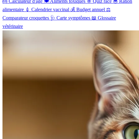
🎂
Calculateur d'âge
🍽️
Aliments toxiques
🎯
Quiz race
🥣
Ration
alimentaire
💉
Calendrier vaccinal
💰
Budget annuel
⚖️
Comparateur croquettes
🩺
Carte symptômes
📖
Glossaire
vétérinaire