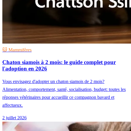
🐱 Mammifères
Chaton siamois à 2 mois: le guide complet pour
l'adoption en 2026
Vous envisagez d'adopter un chaton siamois de 2 mois?
Alimentation, comportement, santé, socialisation, budget: toutes les
réponses vétérinaires pour accueillir ce compagnon bavard et
affectueux.
2 juillet 2026