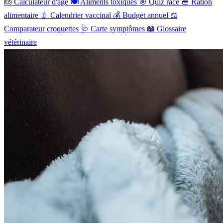
🎂
Calculateur d'âge
🍽️
Aliments toxiques
🎯
Quiz race
🥣
Ration
alimentaire
💉
Calendrier vaccinal
💰
Budget annuel
⚖️
Comparateur croquettes
🩺
Carte symptômes
📖
Glossaire
vétérinaire