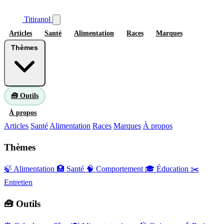
Titiranol
Articles
Santé
Alimentation
Races
Marques
Thèmes
🧰 Outils
À propos
Articles
Santé
Alimentation
Races
Marques
À propos
Thèmes
🍃 Alimentation
🏥 Santé
🧠 Comportement
🎓 Éducation
✂️
Entretien
🧰 Outils