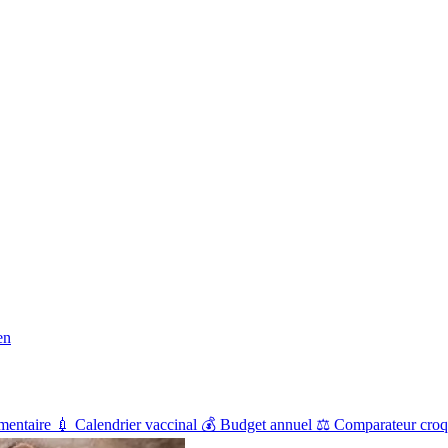
en
mentaire
💉
Calendrier vaccinal
💰
Budget annuel
⚖️
Comparateur croq