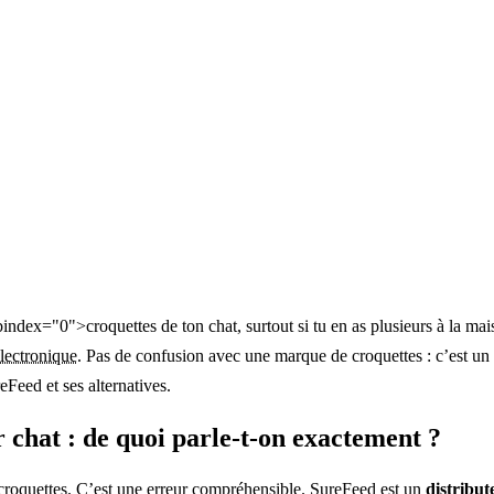
index="0">croquettes de ton chat, surtout si tu en as plusieurs à la ma
lectronique
. Pas de confusion avec une marque de croquettes : c’est un 
eFeed et ses alternatives.
chat : de quoi parle-t-on exactement ?
oquettes. C’est une erreur compréhensible. SureFeed est un
distribu