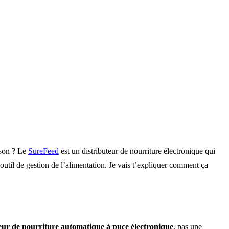
ison ? Le
SureFeed
est un distributeur de nourriture électronique qui
outil de gestion de l’alimentation. Je vais t’expliquer comment ça
teur de nourriture automatique à puce électronique
, pas une