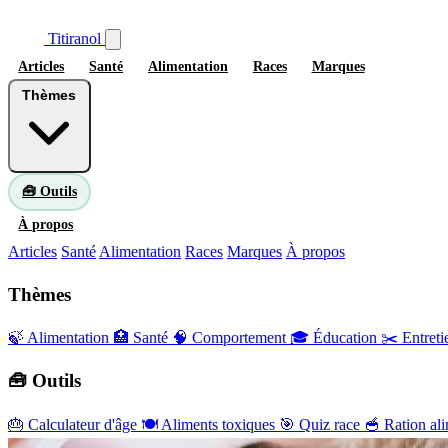
Titiranol
Articles
Santé
Alimentation
Races
Marques
Thèmes
🧰 Outils
À propos
Articles
Santé
Alimentation
Races
Marques
À propos
Thèmes
🍃 Alimentation
🏥 Santé
🧠 Comportement
🎓 Éducation
✂️ Entreti
🧰 Outils
🎂
Calculateur d'âge
🍽️
Aliments toxiques
🎯
Quiz race
🥣
Ration ali