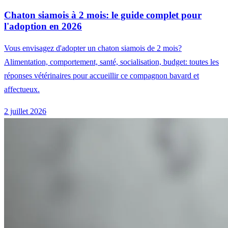
Chaton siamois à 2 mois: le guide complet pour
l'adoption en 2026
Vous envisagez d'adopter un chaton siamois de 2 mois?
Alimentation, comportement, santé, socialisation, budget: toutes les
réponses vétérinaires pour accueillir ce compagnon bavard et
affectueux.
2 juillet 2026