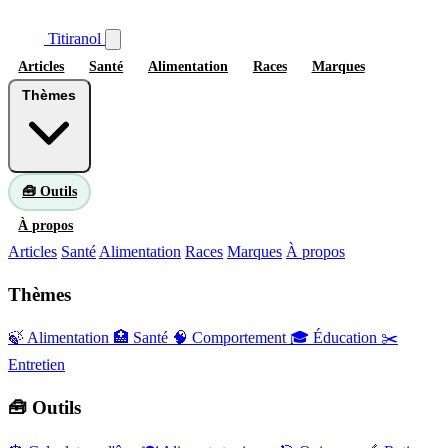
Titiranol
Articles
Santé
Alimentation
Races
Marques
Thèmes
🧰 Outils
À propos
Articles
Santé
Alimentation
Races
Marques
À propos
Thèmes
🍃 Alimentation
🏥 Santé
🧠 Comportement
🎓 Éducation
✂️
Entretien
🧰 Outils