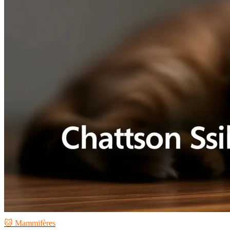
🐱 Mammifères