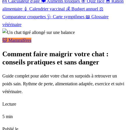
🎂
Calculateur d'âge
🍽️
Aliments toxiques
🎯
Quiz race
🥣
Ration
alimentaire
💉
Calendrier vaccinal
💰
Budget annuel
⚖️
Comparateur croquettes
🩺
Carte symptômes
📖
Glossaire
vétérinaire
🐱 Mammifères
Comment faire maigrir votre chat :
conseils pratiques et sans danger
Guide complet pour aider votre chat en surpoids à retrouver un
poids sain. Rythme de perte, alimentation adaptée, exercice et suivi
vétérinaire.
Lecture
5 min
Publié le