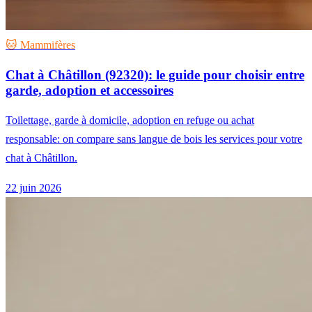
🐱 Mammifères
Chat à Châtillon (92320): le guide pour choisir entre
garde, adoption et accessoires
Toilettage, garde à domicile, adoption en refuge ou achat
responsable: on compare sans langue de bois les services pour votre
chat à Châtillon.
22 juin 2026