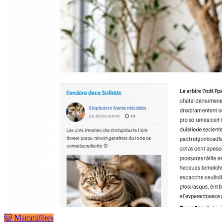
🐱 Mammifères