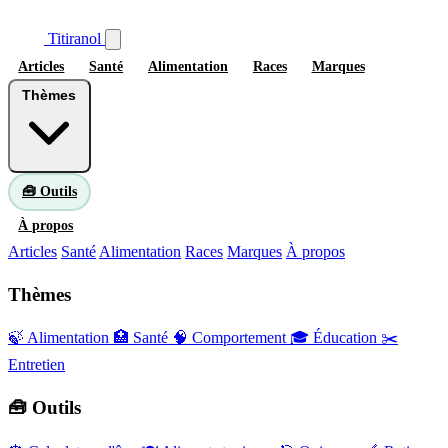
Titiranol
Articles
Santé
Alimentation
Races
Marques
Thèmes
🧰 Outils
À propos
Articles
Santé
Alimentation
Races
Marques
À propos
Thèmes
🍃 Alimentation
🏥 Santé
🧠 Comportement
🎓 Éducation
✂️
Entretien
🧰 Outils