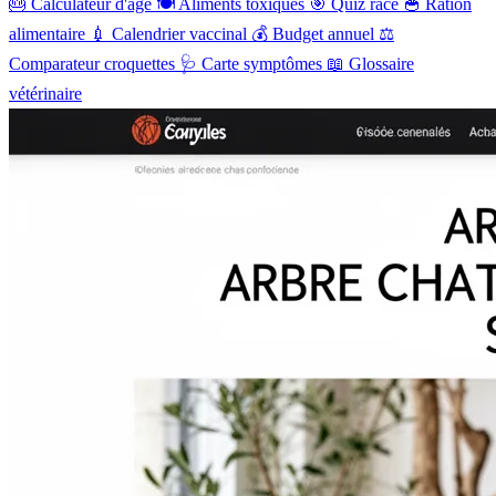
🎂
Calculateur d'âge
🍽️
Aliments toxiques
🎯
Quiz race
🥣
Ration
alimentaire
💉
Calendrier vaccinal
💰
Budget annuel
⚖️
Comparateur croquettes
🩺
Carte symptômes
📖
Glossaire
vétérinaire