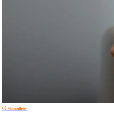
🐱 Mammifères