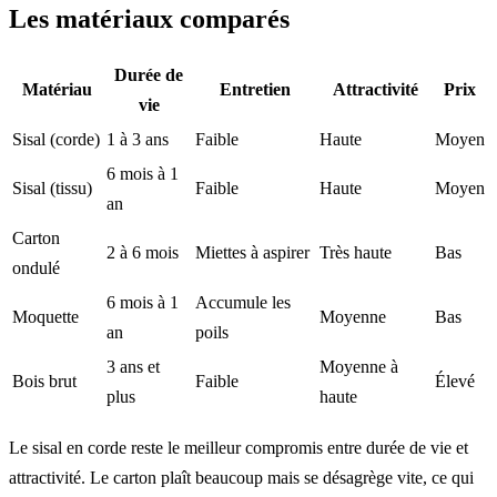
Les matériaux comparés
Durée de
Matériau
Entretien
Attractivité
Prix
vie
Sisal (corde)
1 à 3 ans
Faible
Haute
Moyen
6 mois à 1
Sisal (tissu)
Faible
Haute
Moyen
an
Carton
2 à 6 mois
Miettes à aspirer
Très haute
Bas
ondulé
6 mois à 1
Accumule les
Moquette
Moyenne
Bas
an
poils
3 ans et
Moyenne à
Bois brut
Faible
Élevé
plus
haute
Le sisal en corde reste le meilleur compromis entre durée de vie et
attractivité. Le carton plaît beaucoup mais se désagrège vite, ce qui