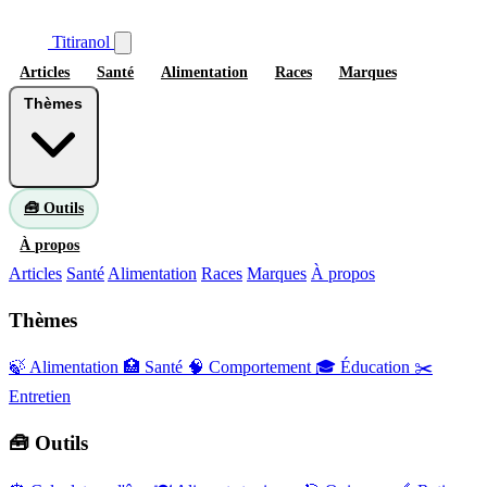
Titiranol
Articles
Santé
Alimentation
Races
Marques
Thèmes
🧰 Outils
À propos
Articles
Santé
Alimentation
Races
Marques
À propos
Thèmes
🍃 Alimentation
🏥 Santé
🧠 Comportement
🎓 Éducation
✂️
Entretien
🧰 Outils