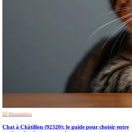
🐱 Mammifères
Chat à Châtillon (92320): le guide pour choisir entre