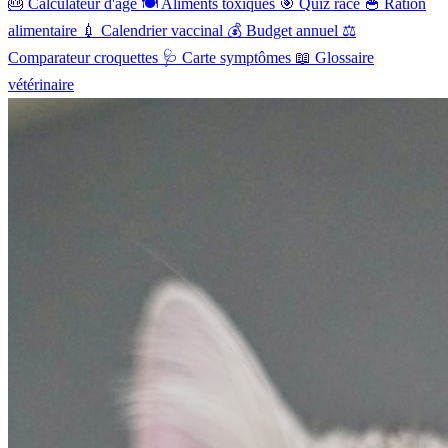
🎂
Calculateur d'âge
🍽️
Aliments toxiques
🎯
Quiz race
🥣
Ration
alimentaire
💉
Calendrier vaccinal
💰
Budget annuel
⚖️
Comparateur croquettes
🩺
Carte symptômes
📖
Glossaire
vétérinaire