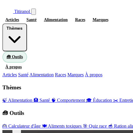
Titiranol
Articles
Santé
Alimentation
Races
Marques
Thèmes
🧰 Outils
À propos
Articles
Santé
Alimentation
Races
Marques
À propos
Thèmes
🍃 Alimentation
🏥 Santé
🧠 Comportement
🎓 Éducation
✂️ Entreti
🧰 Outils
🎂
Calculateur d'âge
🍽️
Aliments toxiques
🎯
Quiz race
🥣
Ration ali