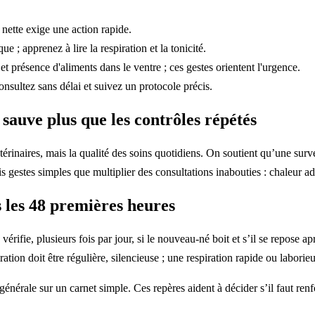
e nette exige une action rapide.
 ; apprenez à lire la respiration et la tonicité.
 et présence d'aliments dans le ventre ; ces gestes orientent l'urgence.
onsultez sans délai et suivez un protocole précis.
n sauve plus que les contrôles répétés
térinaires, mais la qualité des soins quotidiens. On soutient qu’une surve
gestes simples que multiplier des consultations inabouties : chaleur ada
 les 48 premières heures
érifie, plusieurs fois par jour, si le nouveau-né boit et s’il se repose a
ation doit être régulière, silencieuse ; une respiration rapide ou labori
 générale sur un carnet simple. Ces repères aident à décider s’il faut ren