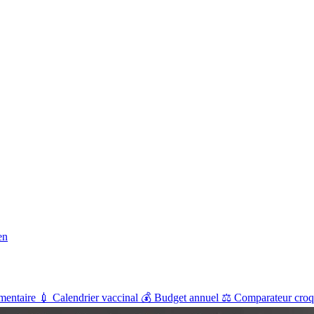
en
mentaire
💉
Calendrier vaccinal
💰
Budget annuel
⚖️
Comparateur croq