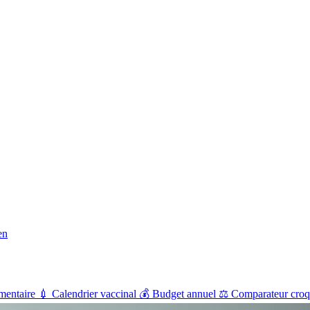
en
mentaire
💉
Calendrier vaccinal
💰
Budget annuel
⚖️
Comparateur croq