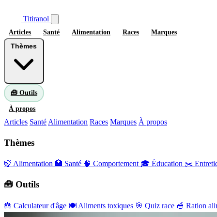
Titiranol
Articles
Santé
Alimentation
Races
Marques
Thèmes
🧰 Outils
À propos
Articles
Santé
Alimentation
Races
Marques
À propos
Thèmes
🍃 Alimentation
🏥 Santé
🧠 Comportement
🎓 Éducation
✂️ Entreti
🧰 Outils
🎂
Calculateur d'âge
🍽️
Aliments toxiques
🎯
Quiz race
🥣
Ration ali