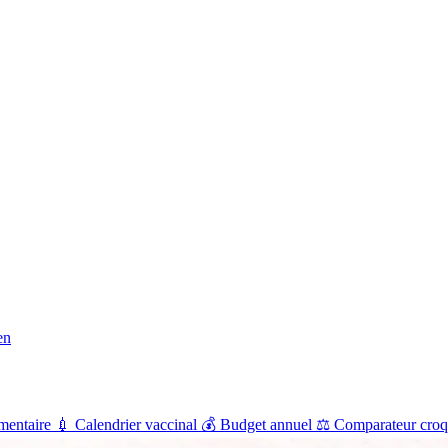
en
mentaire
💉
Calendrier vaccinal
💰
Budget annuel
⚖️
Comparateur croq