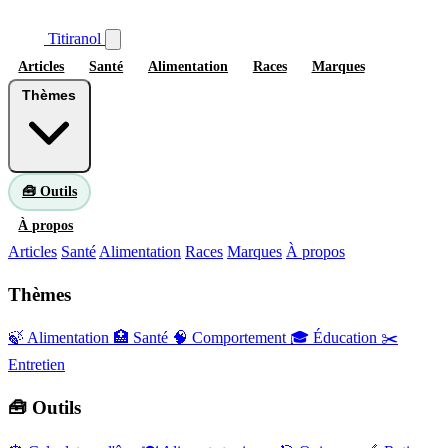
Titiranol
Articles
Santé
Alimentation
Races
Marques
Thèmes
🧰 Outils
À propos
Articles
Santé
Alimentation
Races
Marques
À propos
Thèmes
🍃 Alimentation
🏥 Santé
🧠 Comportement
🎓 Éducation
✂️
Entretien
🧰 Outils