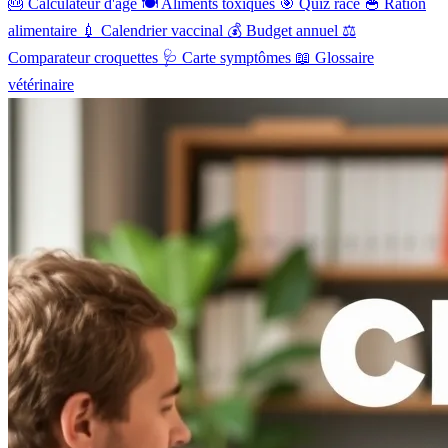
🎂
Calculateur d'âge
🍽️
Aliments toxiques
🎯
Quiz race
🥣
Ration
alimentaire
💉
Calendrier vaccinal
💰
Budget annuel
⚖️
Comparateur croquettes
🩺
Carte symptômes
📖
Glossaire
vétérinaire