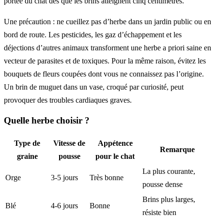
portée du chat dès que les brins atteignent cinq centimètres.
Une précaution : ne cueillez pas d’herbe dans un jardin public ou en
bord de route. Les pesticides, les gaz d’échappement et les
déjections d’autres animaux transforment une herbe a priori saine en
vecteur de parasites et de toxiques. Pour la même raison, évitez les
bouquets de fleurs coupées dont vous ne connaissez pas l’origine.
Un brin de muguet dans un vase, croqué par curiosité, peut
provoquer des troubles cardiaques graves.
Quelle herbe choisir ?
Type de
Vitesse de
Appétence
Remarque
graine
pousse
pour le chat
La plus courante,
Orge
3-5 jours
Très bonne
pousse dense
Brins plus larges,
Blé
4-6 jours
Bonne
résiste bien