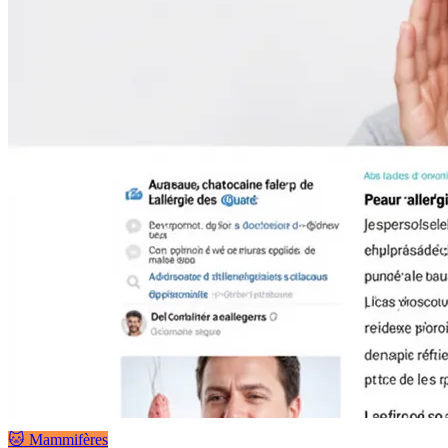
🐱 Mammifères