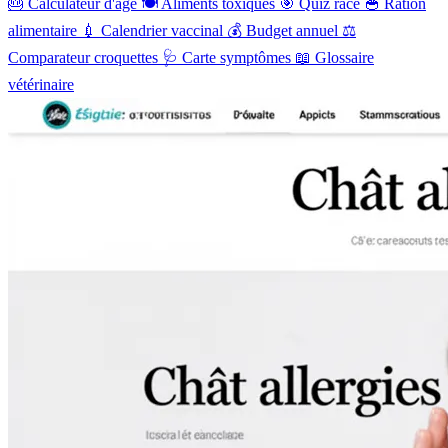
🎂
Calculateur d'âge
🍽️
Aliments toxiques
🎯
Quiz race
🥣
Ration
alimentaire
💉
Calendrier vaccinal
💰
Budget annuel
⚖️
Comparateur croquettes
🩺
Carte symptômes
📖
Glossaire
vétérinaire