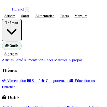
Titiranol
Articles
Santé
Alimentation
Races
Marques
Thèmes
🧰 Outils
À propos
Articles
Santé
Alimentation
Races
Marques
À propos
Thèmes
🍃 Alimentation
🏥 Santé
🧠 Comportement
🎓 Éducation
✂️
Entretien
🧰 Outils