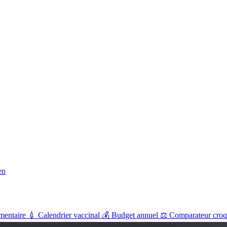
en
mentaire
💉
Calendrier vaccinal
💰
Budget annuel
⚖️
Comparateur croq