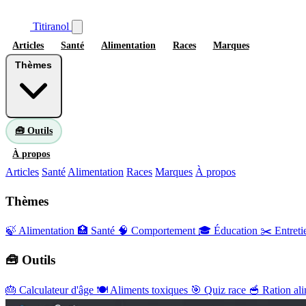
Titiranol
Articles
Santé
Alimentation
Races
Marques
Thèmes
🧰 Outils
À propos
Articles
Santé
Alimentation
Races
Marques
À propos
Thèmes
🍃 Alimentation
🏥 Santé
🧠 Comportement
🎓 Éducation
✂️ Entreti
🧰 Outils
🎂
Calculateur d'âge
🍽️
Aliments toxiques
🎯
Quiz race
🥣
Ration ali