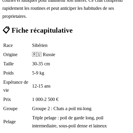
courtes et ludiques pour maintenir son interet. Ce chat comprend
rapidement les routines et peut anticiper les habitudes de ses
proprietaires.
📋
Fiche récapitulative
Race
Sibérien
Origine
🇷🇺 Russie
Taille
30-35 cm
Poids
5-9 kg
Espérance de
12-15 ans
vie
Prix
1 000-2 500 €
Groupe
Groupe 2 : Chats a poil mi-long
Triple pelage : poil de garde long, poil
Pelage
intermediaire, sous-poil dense et laineux