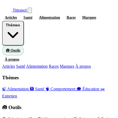
Titiranol
Articles
Santé
Alimentation
Races
Marques
Thèmes
🧰 Outils
À propos
Articles
Santé
Alimentation
Races
Marques
À propos
Thèmes
🍃 Alimentation
🏥 Santé
🧠 Comportement
🎓 Éducation
✂️
Entretien
🧰 Outils