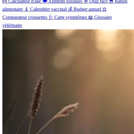
🎂
Calculateur d'âge
🍽️
Aliments toxiques
🎯
Quiz race
🥣
Ration
alimentaire
💉
Calendrier vaccinal
💰
Budget annuel
⚖️
Comparateur croquettes
🩺
Carte symptômes
📖
Glossaire
vétérinaire