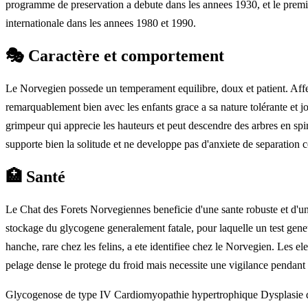
programme de preservation a debute dans les annees 1930, et le premi
internationale dans les annees 1980 et 1990.
🎭
Caractère et comportement
Le Norvegien possede un temperament equilibre, doux et patient. Affec
remarquablement bien avec les enfants grace a sa nature tolérante et j
grimpeur qui apprecie les hauteurs et peut descendre des arbres en spir
supporte bien la solitude et ne developpe pas d'anxiete de separation
🏥
Santé
Le Chat des Forets Norvegiennes beneficie d'une sante robuste et d'une
stockage du glycogene generalement fatale, pour laquelle un test genet
hanche, rare chez les felins, a ete identifiee chez le Norvegien. Les e
pelage dense le protege du froid mais necessite une vigilance pendant
Glycogenose de type IV
Cardiomyopathie hypertrophique
Dysplasie 