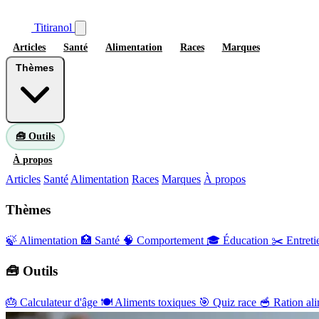
Titiranol
Articles
Santé
Alimentation
Races
Marques
Thèmes
🧰 Outils
À propos
Articles
Santé
Alimentation
Races
Marques
À propos
Thèmes
🍃 Alimentation
🏥 Santé
🧠 Comportement
🎓 Éducation
✂️ Entreti
🧰 Outils
🎂
Calculateur d'âge
🍽️
Aliments toxiques
🎯
Quiz race
🥣
Ration ali