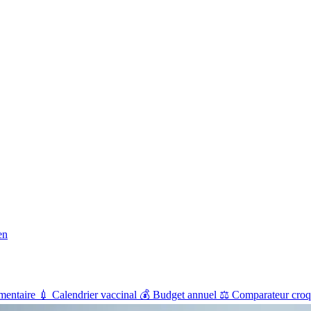
en
mentaire
💉
Calendrier vaccinal
💰
Budget annuel
⚖️
Comparateur croq