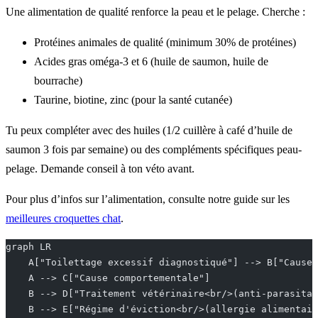
Une alimentation de qualité renforce la peau et le pelage. Cherche :
Protéines animales de qualité (minimum 30% de protéines)
Acides gras oméga-3 et 6 (huile de saumon, huile de
bourrache)
Taurine, biotine, zinc (pour la santé cutanée)
Tu peux compléter avec des huiles (1/2 cuillère à café d’huile de
saumon 3 fois par semaine) ou des compléments spécifiques peau-
pelage. Demande conseil à ton véto avant.
Pour plus d’infos sur l’alimentation, consulte notre guide sur les
meilleures croquettes chat
.
graph LR
    A["Toilettage excessif diagnostiqué"] --> B["Cause 
    A --> C["Cause comportementale"]
    B --> D["Traitement vétérinaire<br/>(anti-parasitai
    B --> E["Régime d'éviction<br/>(allergie alimentair