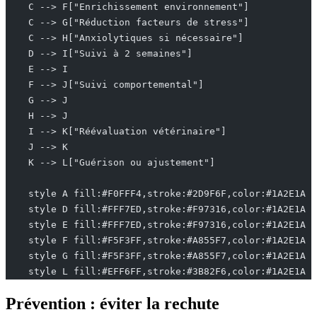
    C --> F["Enrichissement environnement"]
    C --> G["Réduction facteurs de stress"]
    C --> H["Anxiolytiques si nécessaire"]
    D --> I["Suivi à 2 semaines"]
    E --> I
    F --> J["Suivi comportemental"]
    G --> J
    H --> J
    I --> K["Réévaluation vétérinaire"]
    J --> K
    K --> L["Guérison ou ajustement"]
    style A fill:#F0FFF4,stroke:#2D9F6F,color:#1A2E1A
    style D fill:#FFF7ED,stroke:#F97316,color:#1A2E1A
    style E fill:#FFF7ED,stroke:#F97316,color:#1A2E1A
    style F fill:#F5F3FF,stroke:#A855F7,color:#1A2E1A
    style G fill:#F5F3FF,stroke:#A855F7,color:#1A2E1A
    style L fill:#EFF6FF,stroke:#3B82F6,color:#1A2E1A
Prévention : éviter la rechute