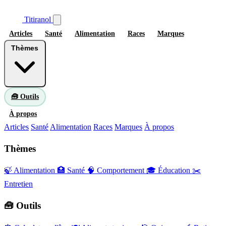
Titiranol
Articles
Santé
Alimentation
Races
Marques
Thèmes
🧰 Outils
À propos
Articles
Santé
Alimentation
Races
Marques
À propos
Thèmes
🍃 Alimentation
🏥 Santé
🧠 Comportement
🎓 Éducation
✂️
Entretien
🧰 Outils