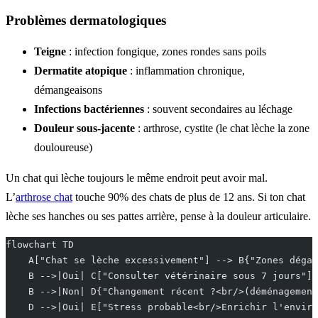
Problèmes dermatologiques
Teigne
: infection fongique, zones rondes sans poils
Dermatite atopique
: inflammation chronique,
démangeaisons
Infections bactériennes
: souvent secondaires au léchage
Douleur sous-jacente
: arthrose, cystite (le chat lèche la zone
douloureuse)
Un chat qui lèche toujours le même endroit peut avoir mal.
L’
arthrose chat
touche 90% des chats de plus de 12 ans. Si ton chat
lèche ses hanches ou ses pattes arrière, pense à la douleur articulaire.
flowchart TD
    A["Chat se lèche excessivement"] --> B{"Zones dégar
    B -->|Oui| C["Consulter vétérinaire sous 7 jours"]
    B -->|Non| D{"Changement récent ?<br/>(déménagement
    D -->|Oui| E["Stress probable<br/>Enrichir l'enviro