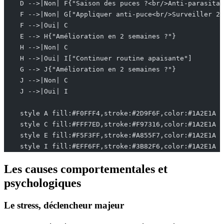
    D -->|Non| F{"Saison des puces ?<br/>Anti-parasitai
    F -->|Non| G["Appliquer anti-puce<br/>Surveiller 2 
    F -->|Oui| C
    E --> H{"Amélioration en 2 semaines ?"}
    H -->|Non| C
    H -->|Oui| I["Continuer routine apaisante"]
    G --> J{"Amélioration en 2 semaines ?"}
    J -->|Non| C
    J -->|Oui| I
    style A fill:#F0FFF4,stroke:#2D9F6F,color:#1A2E1A
    style C fill:#FFF7ED,stroke:#F97316,color:#1A2E1A
    style E fill:#F5F3FF,stroke:#A855F7,color:#1A2E1A
    style I fill:#EFF6FF,stroke:#3B82F6,color:#1A2E1A
Les causes comportementales et
psychologiques
Le stress, déclencheur majeur