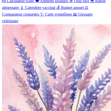
🎂
Calculateur d'âge
🍽️
Aliments toxiques
🎯
Quiz race
🥣
Ration
alimentaire
💉
Calendrier vaccinal
💰
Budget annuel
⚖️
Comparateur croquettes
🩺
Carte symptômes
📖
Glossaire
vétérinaire