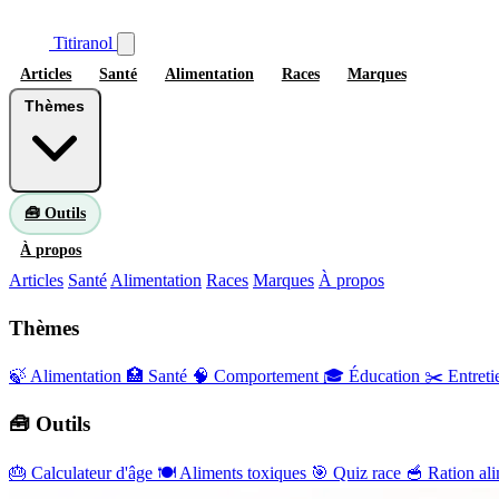
Titiranol
Articles
Santé
Alimentation
Races
Marques
Thèmes
🧰 Outils
À propos
Articles
Santé
Alimentation
Races
Marques
À propos
Thèmes
🍃 Alimentation
🏥 Santé
🧠 Comportement
🎓 Éducation
✂️ Entreti
🧰 Outils
🎂
Calculateur d'âge
🍽️
Aliments toxiques
🎯
Quiz race
🥣
Ration ali