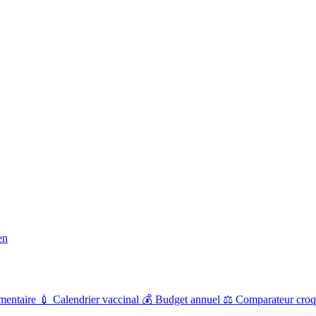
en
mentaire
💉
Calendrier vaccinal
💰
Budget annuel
⚖️
Comparateur croq