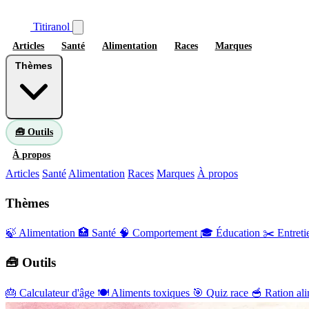
Titiranol
Articles
Santé
Alimentation
Races
Marques
Thèmes
🧰 Outils
À propos
Articles
Santé
Alimentation
Races
Marques
À propos
Thèmes
🍃 Alimentation
🏥 Santé
🧠 Comportement
🎓 Éducation
✂️ Entreti
🧰 Outils
🎂
Calculateur d'âge
🍽️
Aliments toxiques
🎯
Quiz race
🥣
Ration ali