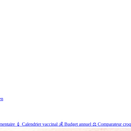
en
mentaire
💉
Calendrier vaccinal
💰
Budget annuel
⚖️
Comparateur croq