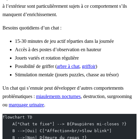
à l’extérieur sont particulièrement sujets à ce comportement s’ils
manquent d’enrichissement.
Besoins quotidiens d’un chat :
15-30 minutes de jeu actif réparties dans la journée
Accès à des postes d’observation en hauteur
Jouets variés et rotation régulière
Possibilité de griffer (
arbre à chat
,
griffoir
)
Stimulation mentale (jouets puzzles, chasse au trésor)
Un chat qui s’ennuie peut développer d’autres comportements
problématiques :
miaulements nocturnes
, destruction, surgrooming
ou
marquage urinaire
.
flowchart TD
    A["Chat te fixe"] --> B{Paupières mi-closes ?}
    B -->|Oui| C["Affection<br/>Slow blink"]
    B -->|Non| D{Heure du repas ?}