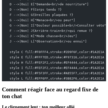
    D -->|Oui| E["Demande<br/>de nourriture"]
    D -->|Non| F{Corps tendu ?}
    F -->|Oui| G{Oreilles plaquées ?}
    G -->|Oui| H["Menace<br/>ou peur"]
    G -->|Non| I["Douleur possible<br/>Consulter véto"]
    F -->|Non| J{Arrière-train<br/>qui remue ?}
    J -->|Oui| K["Mode chasse<br/>Jeu"]
    J -->|Non| L["Observation<br/>ou ennui"]
    style C fill:#F0FFF4,stroke:#2D9F6F,color:#1A2E1A
    style E fill:#FFF7ED,stroke:#F97316,color:#1A2E1A
    style H fill:#FEF2F2,stroke:#EF4444,color:#1A2E1A
    style I fill:#FEF2F2,stroke:#EF4444,color:#1A2E1A
    style K fill:#F5F3FF,stroke:#A855F7,color:#1A2E1A
    style L fill:#EFF6FF,stroke:#3B82F6,color:#1A2E1A
Comment réagir face au regard fixe de
ton chat
Le clignement lent : ton meilleur allié