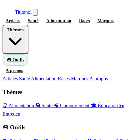
Titiranol
Articles
Santé
Alimentation
Races
Marques
Thèmes
🧰 Outils
À propos
Articles
Santé
Alimentation
Races
Marques
À propos
Thèmes
🍃 Alimentation
🏥 Santé
🧠 Comportement
🎓 Éducation
✂️
Entretien
🧰 Outils