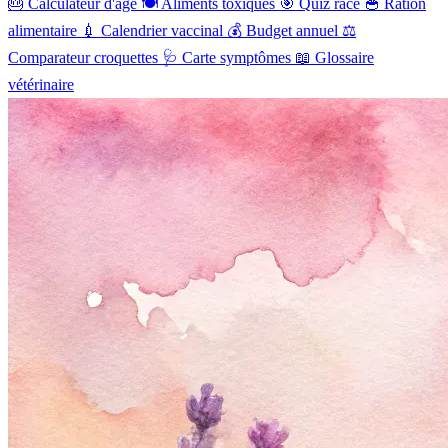
🎂
Calculateur d'âge
🍽️
Aliments toxiques
🎯
Quiz race
🥣
Ration
alimentaire
💉
Calendrier vaccinal
💰
Budget annuel
⚖️
Comparateur croquettes
🩺
Carte symptômes
📖
Glossaire
vétérinaire