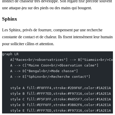
instinct de chasseur très développé. Son regard fixe précède souvent
une attaque-jeu sur des pieds ou des mains qui bougent.
Sphinx
Les Sphinx, privés de fourrure, compensent par une recherche
constante de contact et de chaleur. Ils fixent intensément leur humain
pour solliciter câlins et attention.
graph LR
    A["Races<br/>observatrices"] --> B["Siamois<br/>Co
    A --> C["Maine Coon<br/>Observation calme"]
    A --> D["Bengal<br/>Mode chasse"]
    A --> E["Sphinx<br/>Recherche contact"]
    style A fill:#F0FFF4,stroke:#2D9F6F,color:#1A2E1A
    style B fill:#FFF7ED,stroke:#F97316,color:#1A2E1A
    style C fill:#F5F3FF,stroke:#A855F7,color:#1A2E1A
    style D fill:#EFF6FF,stroke:#3B82F6,color:#1A2E1A
    style E fill:#FFF7ED,stroke:#F97316,color:#1A2E1A