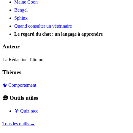
Maine Coon
Bengal
Sphinx
Quand consulter un vétérinaire
Le regard du chat : un langage à apprendre
Auteur
La Rédaction Titiranol
Thèmes
🧠 Comportement
🧰 Outils utiles
🎯
Quiz race
Tous les outils →