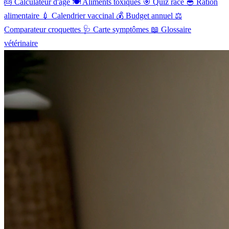
🎂
Calculateur d'âge
🍽️
Aliments toxiques
🎯
Quiz race
🥣
Ration
alimentaire
💉
Calendrier vaccinal
💰
Budget annuel
⚖️
Comparateur croquettes
🩺
Carte symptômes
📖
Glossaire
vétérinaire