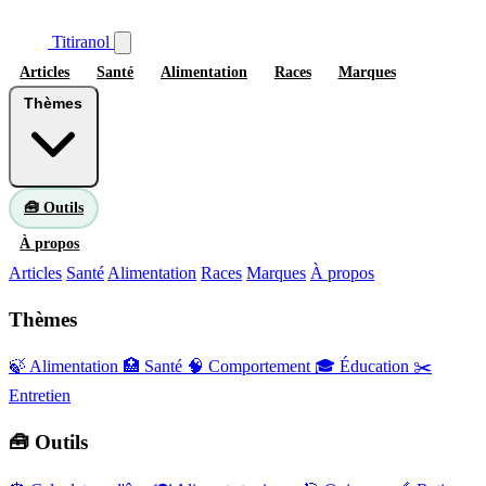
Titiranol
Articles
Santé
Alimentation
Races
Marques
Thèmes
🧰 Outils
À propos
Articles
Santé
Alimentation
Races
Marques
À propos
Thèmes
🍃 Alimentation
🏥 Santé
🧠 Comportement
🎓 Éducation
✂️
Entretien
🧰 Outils