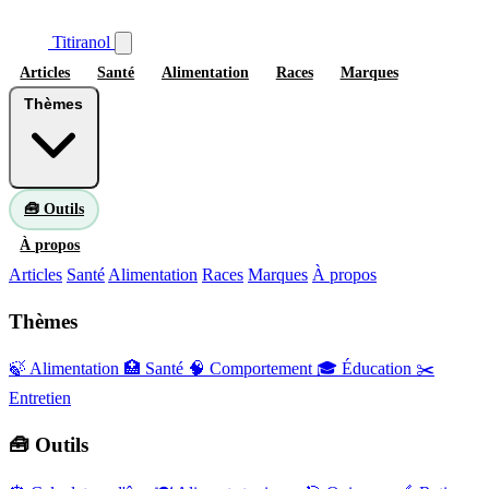
Titiranol
Articles
Santé
Alimentation
Races
Marques
Thèmes
🧰 Outils
À propos
Articles
Santé
Alimentation
Races
Marques
À propos
Thèmes
🍃 Alimentation
🏥 Santé
🧠 Comportement
🎓 Éducation
✂️
Entretien
🧰 Outils