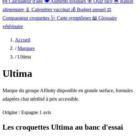
🎂
Calculateur d'âge
🍽️
Aliments toxiques
🎯
Quiz race
🥣
Ration
alimentaire
💉
Calendrier vaccinal
💰
Budget annuel
⚖️
Comparateur croquettes
🩺
Carte symptômes
📖
Glossaire
vétérinaire
Accueil
/
Marques
/
Ultima
Ultima
Marque du groupe Affinity disponible en grande surface, formules
adaptées chat stérilisé à prix accessible.
Origine : Espagne
1 avis
Les croquettes Ultima au banc d'essai