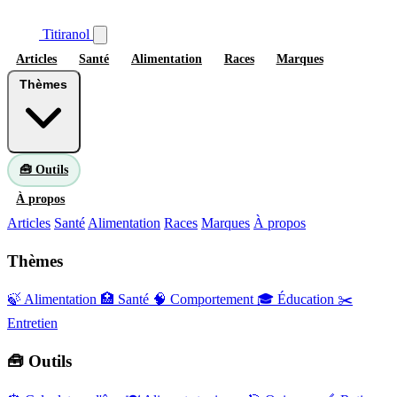
Titiranol
Articles
Santé
Alimentation
Races
Marques
Thèmes
🧰 Outils
À propos
Articles
Santé
Alimentation
Races
Marques
À propos
Thèmes
🍃 Alimentation
🏥 Santé
🧠 Comportement
🎓 Éducation
✂️
Entretien
🧰 Outils