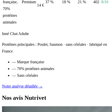
française,
Premium
37 %
18 %
21 %
402
8/10
14 €
70%
protéines
animales
Inné Chat Adulte
Protéines principales : Poulet, Saumon · sans céréales · fabriqué en
France
— Marque française
— 70% protéines animales
— Sans céréales
Notre analyse détaillée →
Nos avis Nutrivet