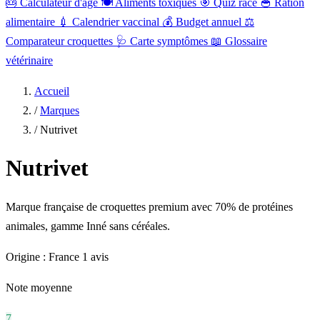
🎂
Calculateur d'âge
🍽️
Aliments toxiques
🎯
Quiz race
🥣
Ration
alimentaire
💉
Calendrier vaccinal
💰
Budget annuel
⚖️
Comparateur croquettes
🩺
Carte symptômes
📖
Glossaire
vétérinaire
Accueil
/
Marques
/
Nutrivet
Nutrivet
Marque française de croquettes premium avec 70% de protéines
animales, gamme Inné sans céréales.
Origine : France
1 avis
Note moyenne
7