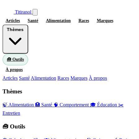
Titiranol
Articles
Santé
Alimentation
Races
Marques
Thèmes
🧰 Outils
À propos
Articles
Santé
Alimentation
Races
Marques
À propos
Thèmes
🍃 Alimentation
🏥 Santé
🧠 Comportement
🎓 Éducation
✂️
Entretien
🧰 Outils