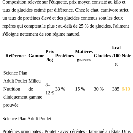
Composition relevée sur l'étiquette, prix moyen constaté au kilo et
taux de glucides estimé par différence. Chez le chat, carnivore strict,
un taux de protéines élevé et des glucides contenus sont les deux
repères qui comptent le plus : au-delà de 25 % de glucides, l'aliment
s'éloigne nettement de son régime naturel.
kcal
Prix
Matières
Référence
Gamme
Protéines
Glucides
/100
Note
/kg
grasses
g
Science Plan
Adult Poulet
Milieu
8–
Nutrition
de
33 %
15 %
30 %
385
6/10
12 €
cliniquement
gamme
prouvée
Science Plan Adult Poulet
Protéines principales : Poulet · avec céréales · fabriqué au États-Unis