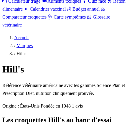
🎂
Calculateur d'âge
🍽️
Aliments toxiques
🎯
Quiz race
🥣
Ration
alimentaire
💉
Calendrier vaccinal
💰
Budget annuel
⚖️
Comparateur croquettes
🩺
Carte symptômes
📖
Glossaire
vétérinaire
Accueil
/
Marques
/
Hill's
Hill's
Référence vétérinaire américaine avec les gammes Science Plan et
Prescription Diet, nutrition cliniquement prouvée.
Origine : États-Unis
Fondée en 1948
1 avis
Les croquettes Hill's au banc d'essai