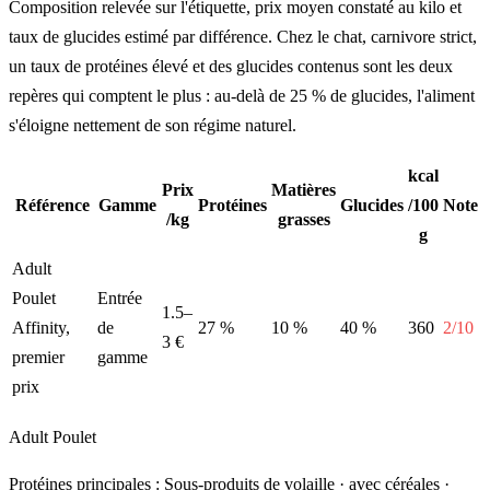
Composition relevée sur l'étiquette, prix moyen constaté au kilo et
taux de glucides estimé par différence. Chez le chat, carnivore strict,
un taux de protéines élevé et des glucides contenus sont les deux
repères qui comptent le plus : au-delà de 25 % de glucides, l'aliment
s'éloigne nettement de son régime naturel.
kcal
Prix
Matières
Référence
Gamme
Protéines
Glucides
/100
Note
/kg
grasses
g
Adult
Poulet
Entrée
1.5–
Affinity,
de
27 %
10 %
40 %
360
2/10
3 €
premier
gamme
prix
Adult Poulet
Protéines principales : Sous-produits de volaille · avec céréales ·