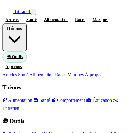
Titiranol
Articles
Santé
Alimentation
Races
Marques
Thèmes
🧰 Outils
À propos
Articles
Santé
Alimentation
Races
Marques
À propos
Thèmes
🍃 Alimentation
🏥 Santé
🧠 Comportement
🎓 Éducation
✂️
Entretien
🧰 Outils