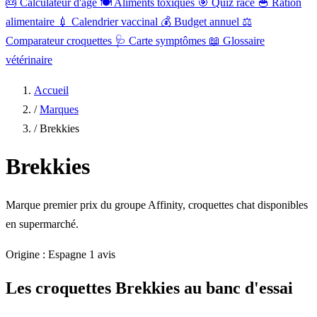
🎂
Calculateur d'âge
🍽️
Aliments toxiques
🎯
Quiz race
🥣
Ration
alimentaire
💉
Calendrier vaccinal
💰
Budget annuel
⚖️
Comparateur croquettes
🩺
Carte symptômes
📖
Glossaire
vétérinaire
Accueil
/
Marques
/
Brekkies
Brekkies
Marque premier prix du groupe Affinity, croquettes chat disponibles
en supermarché.
Origine : Espagne
1 avis
Les croquettes Brekkies au banc d'essai