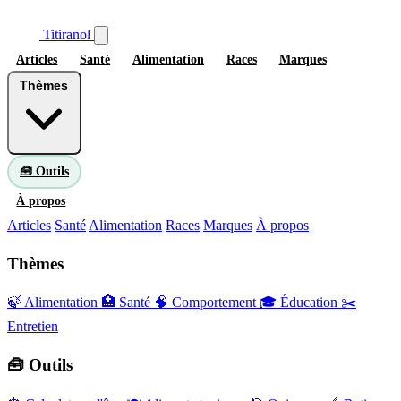
Titiranol
Articles
Santé
Alimentation
Races
Marques
Thèmes
🧰 Outils
À propos
Articles
Santé
Alimentation
Races
Marques
À propos
Thèmes
🍃 Alimentation
🏥 Santé
🧠 Comportement
🎓 Éducation
✂️
Entretien
🧰 Outils