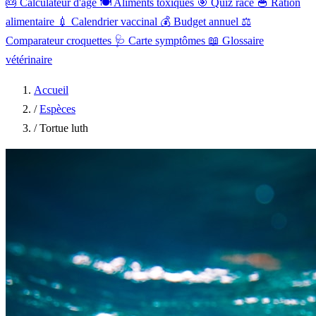
🎂
Calculateur d'âge
🍽️
Aliments toxiques
🎯
Quiz race
🥣
Ration
alimentaire
💉
Calendrier vaccinal
💰
Budget annuel
⚖️
Comparateur croquettes
🩺
Carte symptômes
📖
Glossaire
vétérinaire
Accueil
/
Espèces
/
Tortue luth