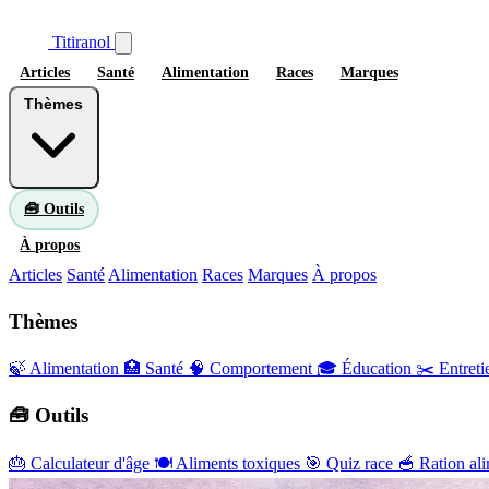
Titiranol
Articles
Santé
Alimentation
Races
Marques
Thèmes
🧰 Outils
À propos
Articles
Santé
Alimentation
Races
Marques
À propos
Thèmes
🍃 Alimentation
🏥 Santé
🧠 Comportement
🎓 Éducation
✂️ Entreti
🧰 Outils
🎂
Calculateur d'âge
🍽️
Aliments toxiques
🎯
Quiz race
🥣
Ration ali