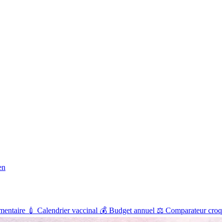
en
mentaire
💉
Calendrier vaccinal
💰
Budget annuel
⚖️
Comparateur croq