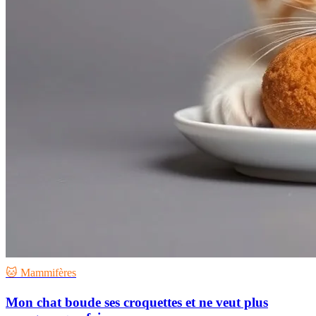
🐱 Mammifères
Mon chat boude ses croquettes et ne veut plus