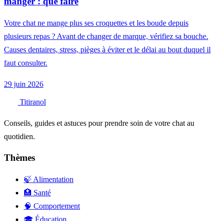
manger : que faire
Votre chat ne mange plus ses croquettes et les boude depuis
plusieurs repas ? Avant de changer de marque, vérifiez sa bouche.
Causes dentaires, stress, pièges à éviter et le délai au bout duquel il
faut consulter.
29 juin 2026
Titiranol
Conseils, guides et astuces pour prendre soin de votre chat au
quotidien.
Thèmes
🍃 Alimentation
🏥 Santé
🧠 Comportement
🎓 Éducation