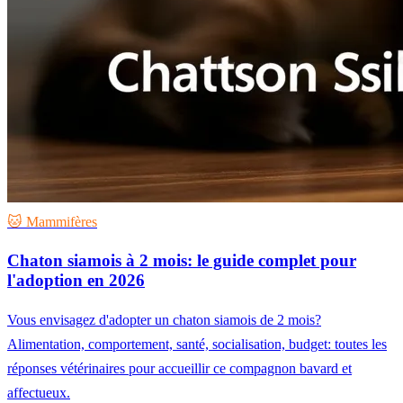
🐱 Mammifères
Chaton siamois à 2 mois: le guide complet pour
l'adoption en 2026
Vous envisagez d'adopter un chaton siamois de 2 mois?
Alimentation, comportement, santé, socialisation, budget: toutes les
réponses vétérinaires pour accueillir ce compagnon bavard et
affectueux.