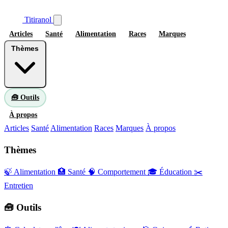
Titiranol
Articles
Santé
Alimentation
Races
Marques
Thèmes
🧰 Outils
À propos
Articles
Santé
Alimentation
Races
Marques
À propos
Thèmes
🍃 Alimentation
🏥 Santé
🧠 Comportement
🎓 Éducation
✂️
Entretien
🧰 Outils