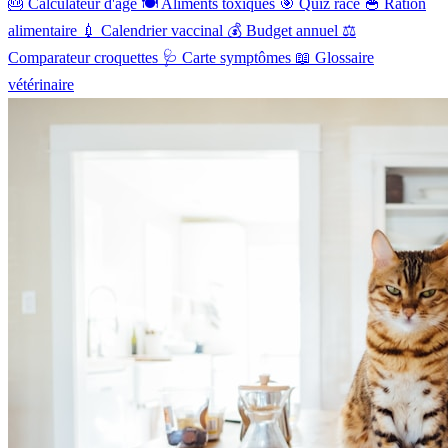
🎂
Calculateur d'âge
🍽️
Aliments toxiques
🎯
Quiz race
🥣
Ration
alimentaire
💉
Calendrier vaccinal
💰
Budget annuel
⚖️
Comparateur croquettes
🩺
Carte symptômes
📖
Glossaire
vétérinaire