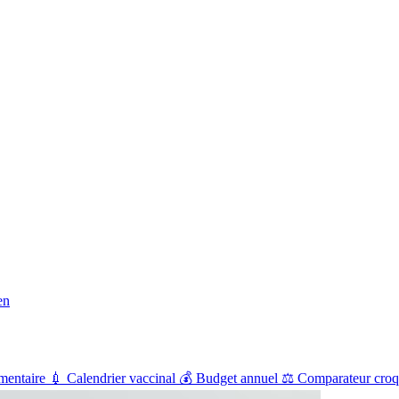
en
mentaire
💉
Calendrier vaccinal
💰
Budget annuel
⚖️
Comparateur croq