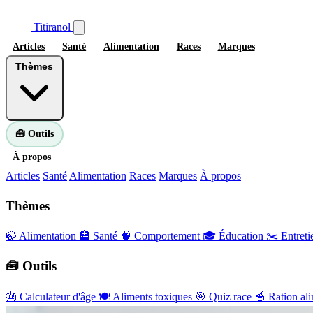
Titiranol
Articles
Santé
Alimentation
Races
Marques
Thèmes
🧰 Outils
À propos
Articles
Santé
Alimentation
Races
Marques
À propos
Thèmes
🍃 Alimentation
🏥 Santé
🧠 Comportement
🎓 Éducation
✂️ Entreti
🧰 Outils
🎂
Calculateur d'âge
🍽️
Aliments toxiques
🎯
Quiz race
🥣
Ration ali