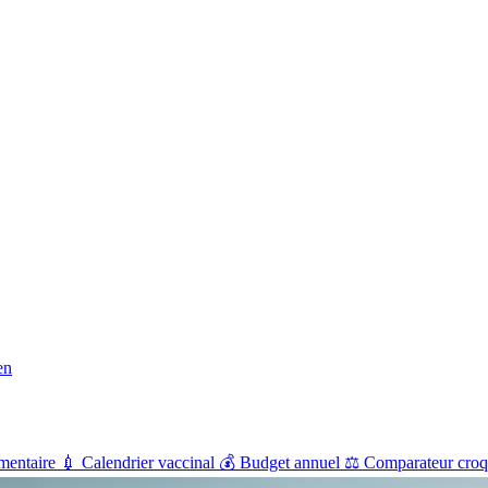
en
mentaire
💉
Calendrier vaccinal
💰
Budget annuel
⚖️
Comparateur croq