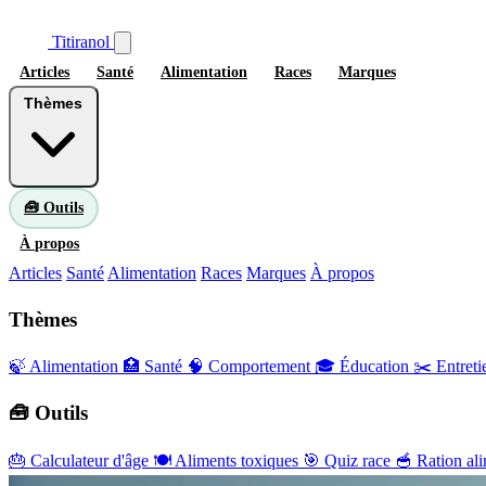
Titiranol
Articles
Santé
Alimentation
Races
Marques
Thèmes
🧰 Outils
À propos
Articles
Santé
Alimentation
Races
Marques
À propos
Thèmes
🍃 Alimentation
🏥 Santé
🧠 Comportement
🎓 Éducation
✂️ Entreti
🧰 Outils
🎂
Calculateur d'âge
🍽️
Aliments toxiques
🎯
Quiz race
🥣
Ration ali