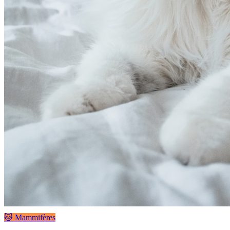
🐱 Mammifères