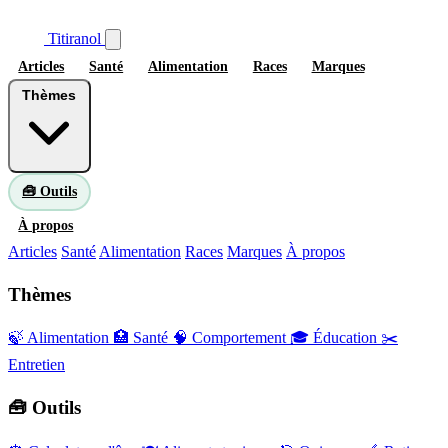
Titiranol
Articles
Santé
Alimentation
Races
Marques
Thèmes
🧰 Outils
À propos
Articles
Santé
Alimentation
Races
Marques
À propos
Thèmes
🍃 Alimentation
🏥 Santé
🧠 Comportement
🎓 Éducation
✂️
Entretien
🧰 Outils