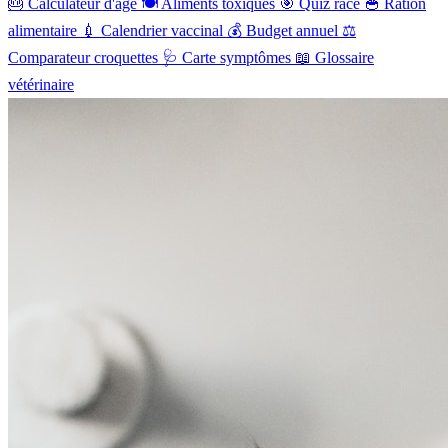
🎂
Calculateur d'âge
🍽️
Aliments toxiques
🎯
Quiz race
🥣
Ration
alimentaire
💉
Calendrier vaccinal
💰
Budget annuel
⚖️
Comparateur croquettes
🩺
Carte symptômes
📖
Glossaire
vétérinaire