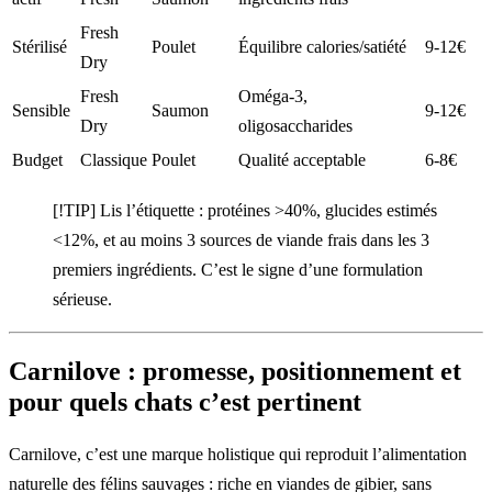
Fresh
Stérilisé
Poulet
Équilibre calories/satiété
9-12€
Dry
Fresh
Oméga-3,
Sensible
Saumon
9-12€
Dry
oligosaccharides
Budget
Classique
Poulet
Qualité acceptable
6-8€
[!TIP] Lis l’étiquette : protéines >40%, glucides estimés
<12%, et au moins 3 sources de viande frais dans les 3
premiers ingrédients. C’est le signe d’une formulation
sérieuse.
Carnilove : promesse, positionnement et
pour quels chats c’est pertinent
Carnilove, c’est une marque holistique qui reproduit l’alimentation
naturelle des félins sauvages : riche en viandes de gibier, sans