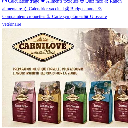
🎂
Calculateur d'âge
🍽️
Aliments toxiques
🎯
Quiz race
🥣
Ration
alimentaire
💉
Calendrier vaccinal
💰
Budget annuel
⚖️
Comparateur croquettes
🩺
Carte symptômes
📖
Glossaire
vétérinaire