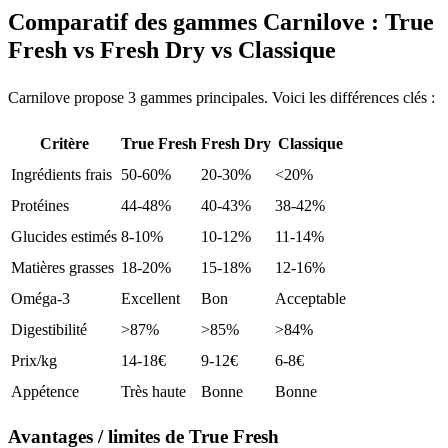
Comparatif des gammes Carnilove : True
Fresh vs Fresh Dry vs Classique
Carnilove propose 3 gammes principales. Voici les différences clés :
Critère
True Fresh
Fresh Dry
Classique
Ingrédients frais
50-60%
20-30%
<20%
Protéines
44-48%
40-43%
38-42%
Glucides estimés
8-10%
10-12%
11-14%
Matières grasses
18-20%
15-18%
12-16%
Oméga-3
Excellent
Bon
Acceptable
Digestibilité
>87%
>85%
>84%
Prix/kg
14-18€
9-12€
6-8€
Appétence
Très haute
Bonne
Bonne
Avantages / limites de True Fresh