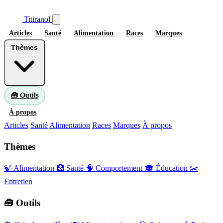
Titiranol
Articles
Santé
Alimentation
Races
Marques
Thèmes
🧰 Outils
À propos
Articles
Santé
Alimentation
Races
Marques
À propos
Thèmes
🍃 Alimentation
🏥 Santé
🧠 Comportement
🎓 Éducation
✂️
Entretien
🧰 Outils