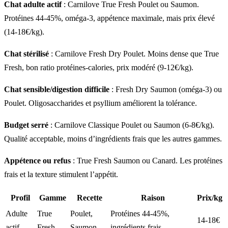
Chat adulte actif
: Carnilove True Fresh Poulet ou Saumon.
Protéines 44-45%, oméga-3, appétence maximale, mais prix élevé
(14-18€/kg).
Chat stérilisé
: Carnilove Fresh Dry Poulet. Moins dense que True
Fresh, bon ratio protéines-calories, prix modéré (9-12€/kg).
Chat sensible/digestion difficile
: Fresh Dry Saumon (oméga-3) ou
Poulet. Oligosaccharides et psyllium améliorent la tolérance.
Budget serré
: Carnilove Classique Poulet ou Saumon (6-8€/kg).
Qualité acceptable, moins d’ingrédients frais que les autres gammes.
Appétence ou refus
: True Fresh Saumon ou Canard. Les protéines
frais et la texture stimulent l’appétit.
Profil
Gamme
Recette
Raison
Prix/kg
Adulte
True
Poulet,
Protéines 44-45%,
14-18€
actif
Fresh
Saumon
ingrédients frais