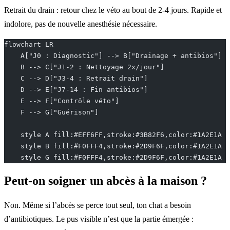
Retrait du drain : retour chez le véto au bout de 2-4 jours. Rapide et
indolore, pas de nouvelle anesthésie nécessaire.
flowchart LR
    A["J0 : Diagnostic"] --> B["Drainage + antibios"]
    B --> C["J1-2 : Nettoyage 2x/jour"]
    C --> D["J3-4 : Retrait drain"]
    D --> E["J7-14 : Fin antibios"]
    E --> F["Contrôle véto"]
    F --> G["Guérison"]
    style A fill:#EFF6FF,stroke:#3B82F6,color:#1A2E1A
    style B fill:#F0FFF4,stroke:#2D9F6F,color:#1A2E1A
    style G fill:#F0FFF4,stroke:#2D9F6F,color:#1A2E1A
Peut-on soigner un abcès à la maison ?
Non. Même si l’abcès se perce tout seul, ton chat a besoin
d’antibiotiques. Le pus visible n’est que la partie émergée :