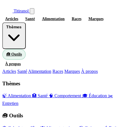
Titiranol
Articles
Santé
Alimentation
Races
Marques
Thèmes
🧰 Outils
À propos
Articles
Santé
Alimentation
Races
Marques
À propos
Thèmes
🍃 Alimentation
🏥 Santé
🧠 Comportement
🎓 Éducation
✂️
Entretien
🧰 Outils