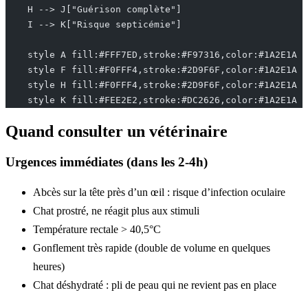
    H --> J["Guérison complète"]
    I --> K["Risque septicémie"]
    style A fill:#FFF7ED,stroke:#F97316,color:#1A2E1A
    style F fill:#F0FFF4,stroke:#2D9F6F,color:#1A2E1A
    style H fill:#F0FFF4,stroke:#2D9F6F,color:#1A2E1A
    style K fill:#FEE2E2,stroke:#DC2626,color:#1A2E1A
Quand consulter un vétérinaire
Urgences immédiates (dans les 2-4h)
Abcès sur la tête près d’un œil : risque d’infection oculaire
Chat prostré, ne réagit plus aux stimuli
Température rectale > 40,5°C
Gonflement très rapide (double de volume en quelques
heures)
Chat déshydraté : pli de peau qui ne revient pas en place